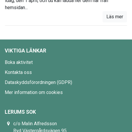
idag, den 1 april, och du kan ladda ner dem här från
hemsidan...
Läs mer
VIKTIGA LÄNKAR
Boka aktivitet
Kontakta oss
Dataskyddsförordningen (GDPR)
Mer information om cookies
LERUMS SOK
c/o Malin Alfredsson
Ryd Västergårdsvägen 95