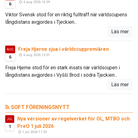
6 aug 2026 16:29
6
Viktor Svensk stod för en riktig fullträff när världscupens
långdistans avgjordes i Tjeckien...
Läs mer
Freja Hjerne sjua i världscuppremiären
AUG
6 aug 2026 15:01
6
Freja Hjerne stod för en stark insats när världscupen i
långdistans avgjordes i Vyšší Brod i södra Tjeckien...
Läs mer
SOFT FÖRENINGSNYTT
Nya versioner av regelverket för OL, MTBO och
JUL
PreO 1 juli 2026
1
1 jul 2026 17:23