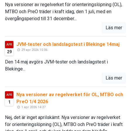
Nya versioner av regelverket för orienteringslöpning (OL),
MTBO och PreO träder i kraft idag, den 1 juli, med en
övergångsperiod till 31 december...
Läs mer
JVM-tester och landslagstest i Blekinge 14maj
APR
29 apr 2026 15:06
29
Den 14 maj avgörs JVM-tester och landslagstest i
Blekinge...
Läs mer
Nya versioner av regelverket för OL, MTBO och
APR
PreO 1/4 2026
1
1 apr 2026 14:27
Nej, det är inget aprilskämt. Nya versioner av regelverket
för orienteringslöpning (OL), MTBO och PreO träder i kraft