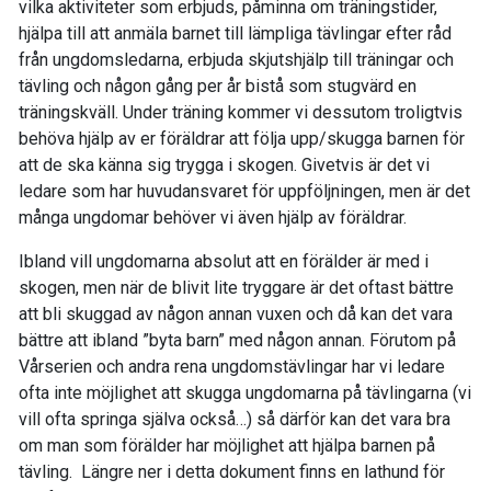
vilka aktiviteter som erbjuds, påminna om träningstider,
hjälpa till att anmäla barnet till lämpliga tävlingar efter råd
från ungdomsledarna, erbjuda skjutshjälp till träningar och
tävling och någon gång per år bistå som stugvärd en
träningskväll. Under träning kommer vi dessutom troligtvis
behöva hjälp av er föräldrar att följa upp/skugga barnen för
att de ska känna sig trygga i skogen. Givetvis är det vi
ledare som har huvudansvaret för uppföljningen, men är det
många ungdomar behöver vi även hjälp av föräldrar.
Ibland vill ungdomarna absolut att en förälder är med i
skogen, men när de blivit lite tryggare är det oftast bättre
att bli skuggad av någon annan vuxen och då kan det vara
bättre att ibland ”byta barn” med någon annan. Förutom på
Vårserien och andra rena ungdomstävlingar har vi ledare
ofta inte möjlighet att skugga ungdomarna på tävlingarna (vi
vill ofta springa själva också…) så därför kan det vara bra
om man som förälder har möjlighet att hjälpa barnen på
tävling. Längre ner i detta dokument finns en lathund för