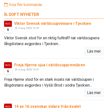
Visa fler kommande
SOFT NYHETER
Viktor Svensk världscupvinnare i Tjeckien
AUG
6 aug 2026 16:29
6
Viktor Svensk stod för en riktig fullträff när världscupens
långdistans avgjordes i Tjeckien...
Läs mer
Freja Hjerne sjua i världscuppremiären
AUG
6 aug 2026 15:01
6
Freja Hjerne stod för en stark insats när världscupen i
långdistans avgjordes i Vyšší Brod i södra Tjeckien...
Läs mer
14 av 16 svenskar vidare från kvalet
AUG