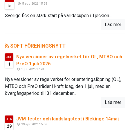
5 aug 2026 15:25
5
Sverige fick en stark start på världscupen i Tjeckien...
Läs mer
SOFT FÖRENINGSNYTT
Nya versioner av regelverket för OL, MTBO och
JUL
PreO 1 juli 2026
1
1 jul 2026 17:23
Nya versioner av regelverket för orienteringslöpning (OL),
MTBO och PreO träder i kraft idag, den 1 juli, med en
övergångsperiod till 31 december...
Läs mer
JVM-tester och landslagstest i Blekinge 14maj
APR
29 apr 2026 15:06
29