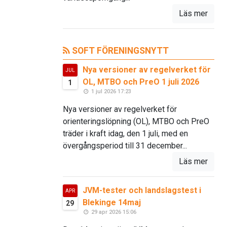
Läs mer
SOFT FÖRENINGSNYTT
Nya versioner av regelverket för
JUL
OL, MTBO och PreO 1 juli 2026
1
1 jul 2026 17:23
Nya versioner av regelverket för
orienteringslöpning (OL), MTBO och PreO
träder i kraft idag, den 1 juli, med en
övergångsperiod till 31 december...
Läs mer
JVM-tester och landslagstest i
APR
Blekinge 14maj
29
29 apr 2026 15:06