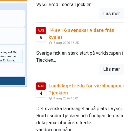
Vyšší Brod i södra Tjeckien...
Läs mer
14 av 16 svenskar vidare från
AUG
kvalet
5
5 aug 2026 15:25
Sverige fick en stark start på världscupen i
keringen! Det
 Rotundan med
Tjeckien...
er för karta.
Läs mer
Landslaget redo för världscupen i
AUG
Tjeckien
4
4 aug 2026 16:01
Det svenska landslaget är på plats i Vyšší
Brod i södra Tjeckien och finslipar de sista
detaljerna inför årets tredje
världscupomgång...