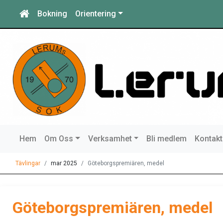
Bokning
Orientering
Hem
Om Oss
Verksamhet
Bli medlem
Kontakt
Tävlingar
mar 2025
Göteborgspremiären, medel
Göteborgspremiären, medel