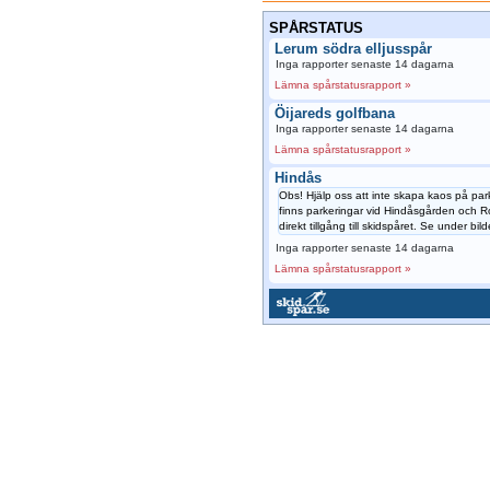
SPÅRSTATUS
Lerum södra elljusspår
Inga rapporter senaste 14 dagarna
Lämna spårstatusrapport »
Öijareds golfbana
Inga rapporter senaste 14 dagarna
Lämna spårstatusrapport »
Hindås
Obs! Hjälp oss att inte skapa kaos på par
finns parkeringar vid Hindåsgården och
direkt tillgång till skidspåret. Se under bild
Inga rapporter senaste 14 dagarna
Lämna spårstatusrapport »