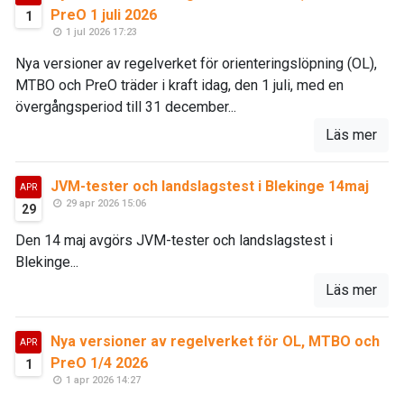
PreO 1 juli 2026
1
1 jul 2026 17:23
Nya versioner av regelverket för orienteringslöpning (OL),
MTBO och PreO träder i kraft idag, den 1 juli, med en
övergångsperiod till 31 december...
Läs mer
JVM-tester och landslagstest i Blekinge 14maj
APR
29 apr 2026 15:06
29
Den 14 maj avgörs JVM-tester och landslagstest i
Blekinge...
Läs mer
Nya versioner av regelverket för OL, MTBO och
APR
PreO 1/4 2026
1
1 apr 2026 14:27