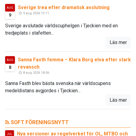
Sverige trea efter dramatisk avslutning
AUG
9 aug 2026 13:11
9
Sverige avslutade världscuphelgen i Tjeckien med en
tredjeplats i stafetten...
Läs mer
Sanna Fasth femma – Klara Borg elva efter stark
AUG
revansch
8
8 aug 2026 18:06
Sanna Fasth blev bästa svenska när världscupens
medeldistans avgjordes i Tjeckien...
Läs mer
SOFT FÖRENINGSNYTT
Nya versioner av regelverket för OL, MTBO och
JUL