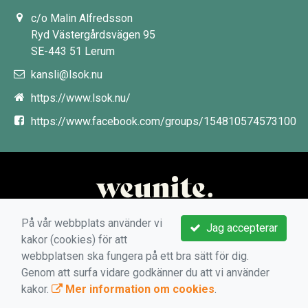
c/o Malin Alfredsson
Ryd Västergårdsvägen 95
SE-443 51 Lerum
kansli@lsok.nu
https://www.lsok.nu/
https://www.facebook.com/groups/154810574573100
På vår webbplats använder vi
Jag accepterar
kakor (cookies) för att
webbplatsen ska fungera på ett bra sätt för dig.
Genom att surfa vidare godkänner du att vi använder
kakor.
Mer information om cookies
.