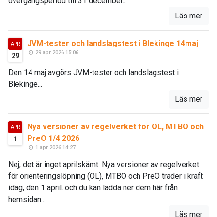
övergångsperiod till 31 december...
Läs mer
JVM-tester och landslagstest i Blekinge 14maj
APR
29 apr 2026 15:06
29
Den 14 maj avgörs JVM-tester och landslagstest i
Blekinge...
Läs mer
Nya versioner av regelverket för OL, MTBO och
APR
PreO 1/4 2026
1
1 apr 2026 14:27
Nej, det är inget aprilskämt. Nya versioner av regelverket
för orienteringslöpning (OL), MTBO och PreO träder i kraft
idag, den 1 april, och du kan ladda ner dem här från
hemsidan...
Läs mer