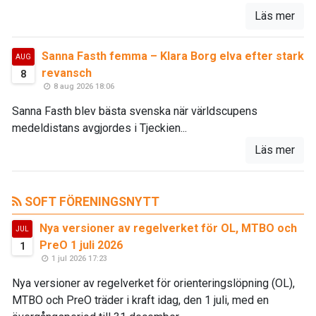
Läs mer
Sanna Fasth femma – Klara Borg elva efter stark
AUG
revansch
8
8 aug 2026 18:06
Sanna Fasth blev bästa svenska när världscupens
medeldistans avgjordes i Tjeckien...
Läs mer
SOFT FÖRENINGSNYTT
Nya versioner av regelverket för OL, MTBO och
JUL
PreO 1 juli 2026
1
1 jul 2026 17:23
Nya versioner av regelverket för orienteringslöpning (OL),
MTBO och PreO träder i kraft idag, den 1 juli, med en