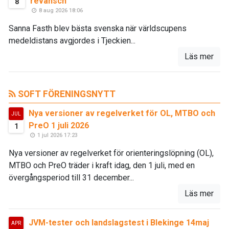
revansch
8
8 aug 2026 18:06
Sanna Fasth blev bästa svenska när världscupens
medeldistans avgjordes i Tjeckien...
Läs mer
SOFT FÖRENINGSNYTT
Nya versioner av regelverket för OL, MTBO och
JUL
PreO 1 juli 2026
1
1 jul 2026 17:23
Nya versioner av regelverket för orienteringslöpning (OL),
MTBO och PreO träder i kraft idag, den 1 juli, med en
övergångsperiod till 31 december...
Läs mer
JVM-tester och landslagstest i Blekinge 14maj
APR