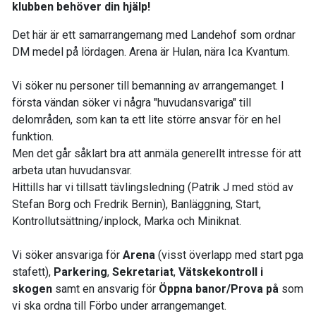
klubben behöver din hjälp!
Det här är ett samarrangemang med Landehof som ordnar
DM medel på lördagen. Arena är Hulan, nära Ica Kvantum.
Vi söker nu personer till bemanning av arrangemanget. I
första vändan söker vi några "huvudansvariga" till
delområden, som kan ta ett lite större ansvar för en hel
funktion.
Men det går såklart bra att anmäla generellt intresse för att
arbeta utan huvudansvar.
Hittills har vi tillsatt tävlingsledning (Patrik J med stöd av
Stefan Borg och Fredrik Bernin), Banläggning, Start,
Kontrollutsättning/inplock, Marka och Miniknat.
Vi söker ansvariga för
Arena
(visst överlapp med start pga
stafett),
Parkering
,
Sekretariat
,
Vätskekontroll i
skogen
samt en ansvarig för
Öppna banor/Prova på
som
vi ska ordna till Förbo under arrangemanget.