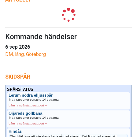
Kommande händelser
6 sep 2026
DM, lång, Göteborg
SKIDSPÅR
SPÅRSTATUS
Lerum södra elljusspår
Inga rapporter senaste 14 dagarna
Lämna spårstatusrapport »
Öijareds golfbana
Inga rapporter senaste 14 dagarna
Lämna spårstatusrapport »
Hindås
Obs! Hjälp oss att inte skapa kaos på parkeringen! Det finns parkeringar vid