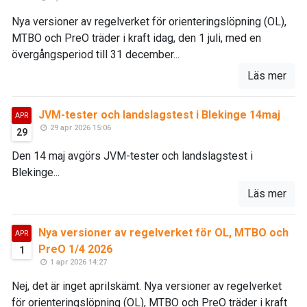
Nya versioner av regelverket för orienteringslöpning (OL),
MTBO och PreO träder i kraft idag, den 1 juli, med en
övergångsperiod till 31 december...
Läs mer
JVM-tester och landslagstest i Blekinge 14maj
APR
29 apr 2026 15:06
29
Den 14 maj avgörs JVM-tester och landslagstest i
Blekinge...
Läs mer
Nya versioner av regelverket för OL, MTBO och
APR
PreO 1/4 2026
1
1 apr 2026 14:27
Nej, det är inget aprilskämt. Nya versioner av regelverket
för orienteringslöpning (OL), MTBO och PreO träder i kraft