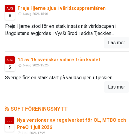
Freja Hjerne sjua i världscuppremiären
AUG
6 aug 2026 15:01
6
Freja Hjerne stod för en stark insats när världscupen i
långdistans avgjordes i Vyšší Brod i södra Tjeckien...
Läs mer
14 av 16 svenskar vidare från kvalet
AUG
5 aug 2026 15:25
5
Sverige fick en stark start på världscupen i Tjeckien...
Läs mer
SOFT FÖRENINGSNYTT
Nya versioner av regelverket för OL, MTBO och
JUL
PreO 1 juli 2026
1
1 jul 2026 17:23