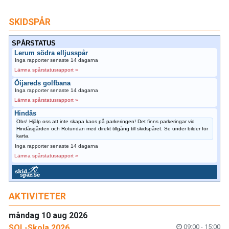
SKIDSPÅR
SPÅRSTATUS
Lerum södra elljusspår
Inga rapporter senaste 14 dagarna
Lämna spårstatusrapport »
Öijareds golfbana
Inga rapporter senaste 14 dagarna
Lämna spårstatusrapport »
Hindås
Obs! Hjälp oss att inte skapa kaos på parkeringen! Det finns parkeringar vid
Hindåsgården och Rotundan med direkt tillgång till skidspåret. Se under bilder för
karta.
Inga rapporter senaste 14 dagarna
Lämna spårstatusrapport »
AKTIVITETER
måndag 10 aug 2026
SOL-Skola 2026
09:00 - 15:00